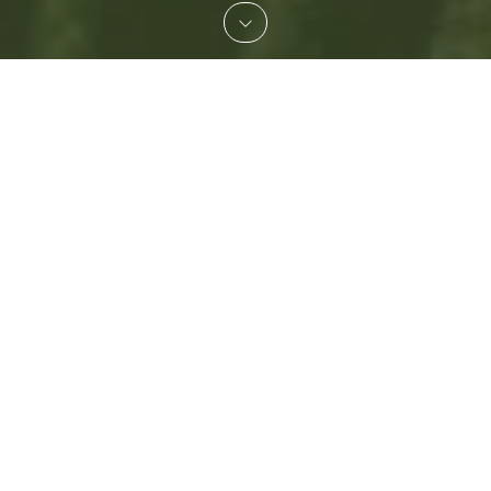
Hergestellt aus
recycelten Materialien
Wir bringen Materialien, die sonst die Welt
verschmutzen würden, als schöne und
langlebige Möbelstoffe zurück. Wir bieten
Stoffe mit einem Gewissen. Stoffe mit einem
Preisschild, das Ihre Kunden nicht abschreckt.
Wir sind der Meinung, dass Nachhaltigkeit
ebenso viel mit Preisen wie mit Idealen zu
tun hat. Denn echte Veränderungen
erfordern große Zahlen. Wenn es also
nachhaltig, aber nicht bezahlbar ist, wird sich