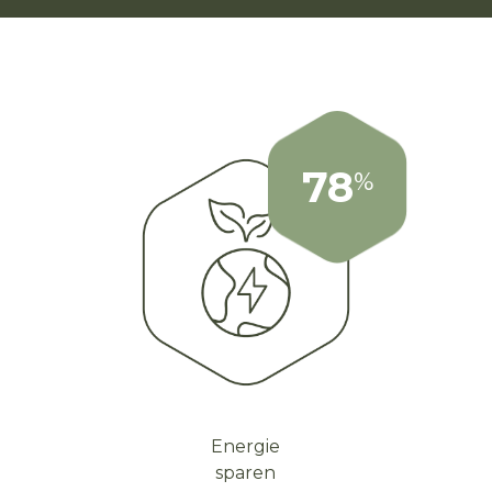
78
%
Energie
sparen