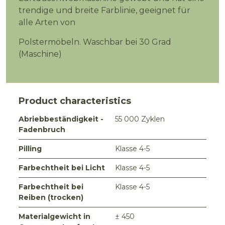
trendige und breite Farblinie, geeignet für
alle Arten von
Polstermöbeln. Waschbar bei 30 Grad
(Maschine)
Product characteristics
Abriebbeständigkeit -
55 000 Zyklen
Fadenbruch
Pilling
Klasse 4-5
Farbechtheit bei Licht
Klasse 4-5
Farbechtheit bei
Klasse 4-5
Reiben (trocken)
Materialgewicht in
± 450