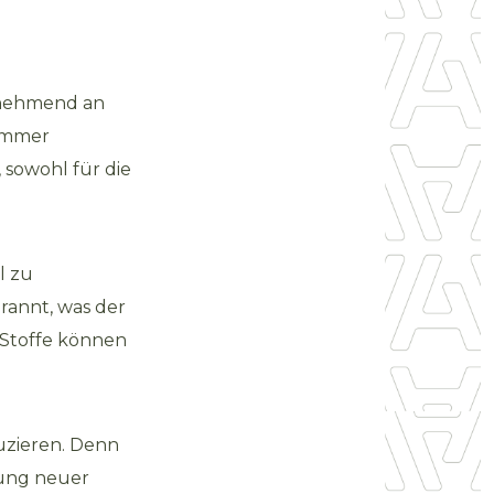
unehmend an
 immer
 sowohl für die
l zu
rannt, was der
 Stoffe können
uzieren. Denn
lung neuer