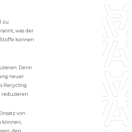
l zu
rannt, was der
 Stoffe können
uzieren. Denn
lung neuer
as Recycling
 reduzieren.
Einsatz von
n können,
agen, den