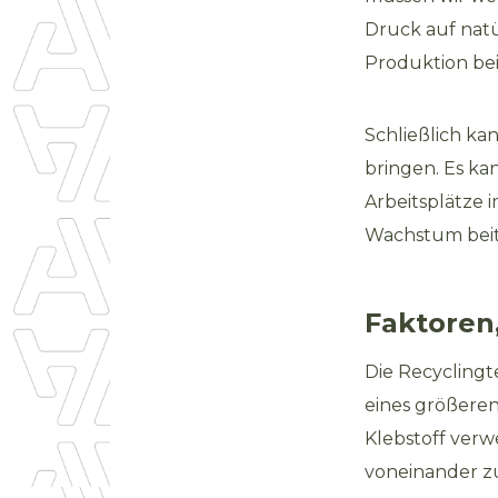
Druck auf natü
Produktion bei
Schließlich ka
bringen. Es k
Arbeitsplätze 
Wachstum beit
Faktoren
Die Recyclingte
eines größeren
Klebstoff verw
voneinander zu