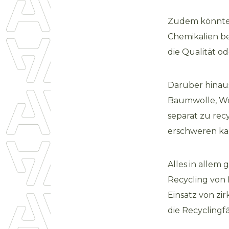
Zudem könnten
Chemikalien be
die Qualität o
Darüber hinaus
Baumwolle, Wol
separat zu rec
erschweren ka
Alles in alle
Recycling von
Einsatz von z
die Recyclingf