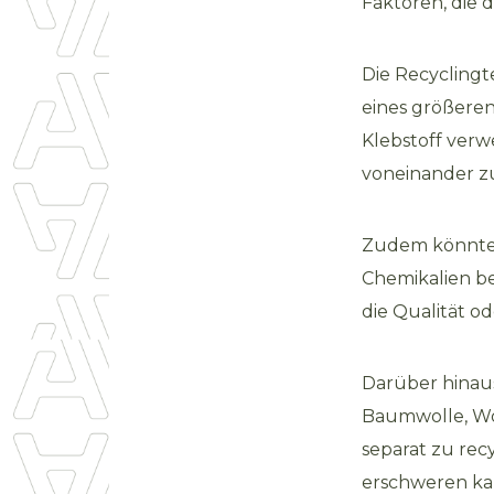
Faktoren, die 
Die Recyclingte
eines größeren
Klebstoff verw
voneinander zu
Zudem könnten
Chemikalien be
die Qualität o
Darüber hinaus
Baumwolle, Wol
separat zu rec
erschweren ka