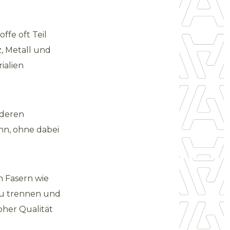
ffe oft Teil
z, Metall und
ialien
nderen
nn, ohne dabei
n Fasern wie
 zu trennen und
oher Qualität