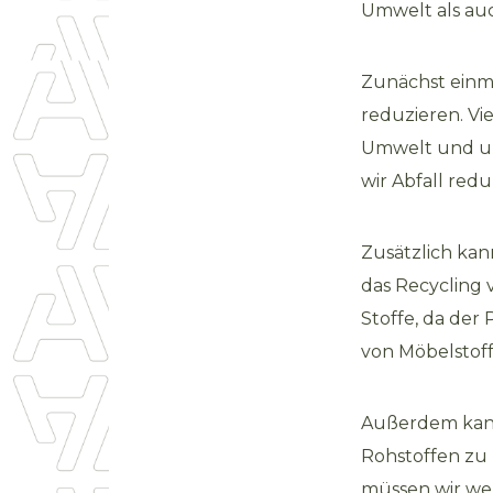
Umwelt als auc
Zunächst einma
reduzieren. Vi
Umwelt und un
wir Abfall red
Zusätzlich kan
das Recycling 
Stoffe, da der
von Möbelstoff
Außerdem kann
Rohstoffen zu
müssen wir we