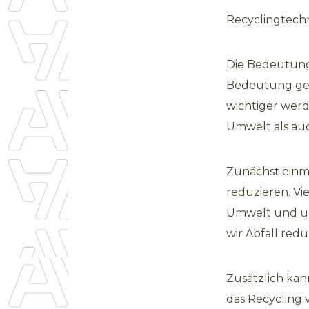
Recyclingtechn
Die Bedeutung
Bedeutung gew
wichtiger werd
Umwelt als auc
Zunächst einma
reduzieren. Vi
Umwelt und un
wir Abfall red
Zusätzlich kan
das Recycling 