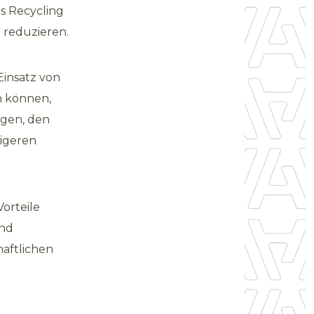
as Recycling
 reduzieren.
Einsatz von
n können,
agen, den
tigeren
Vorteile
und
haftlichen