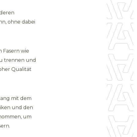
nderen
nn, ohne dabei
n Fasern wie
 zu trennen und
oher Qualität
hang mit dem
niken und den
ernommen, um
sern.