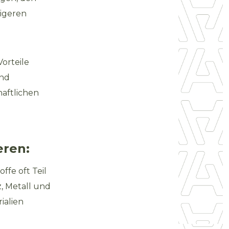
tigeren
Vorteile
und
haftlichen
eren:
ffe oft Teil
z, Metall und
ialien